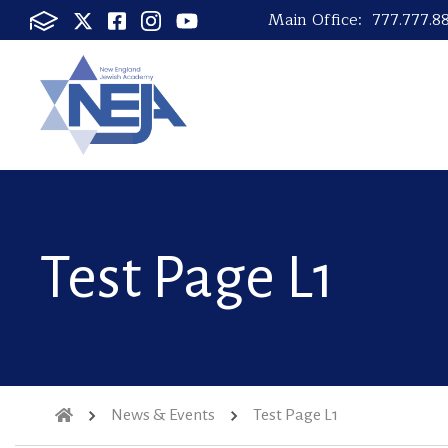
Main Office:
777.777.8
Test Page L1
News & Events
Test Page L1