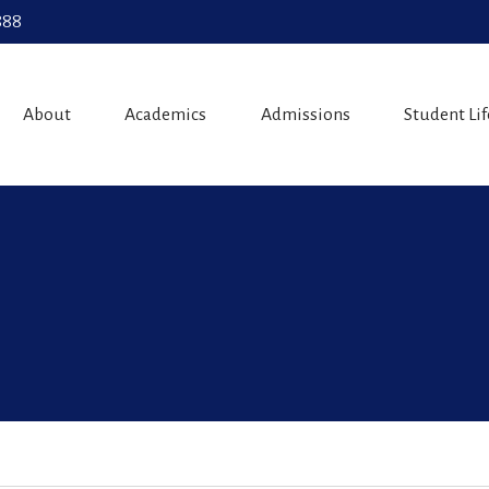
888
About
Academics
Admissions
Student Lif