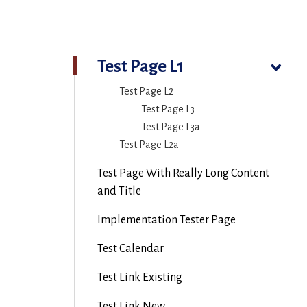
Test Page L1
Test Page L2
Test Page L3
Test Page L3a
Test Page L2a
Test Page With Really Long Content
and Title
Implementation Tester Page
Test Calendar
Test Link Existing
Test Link New